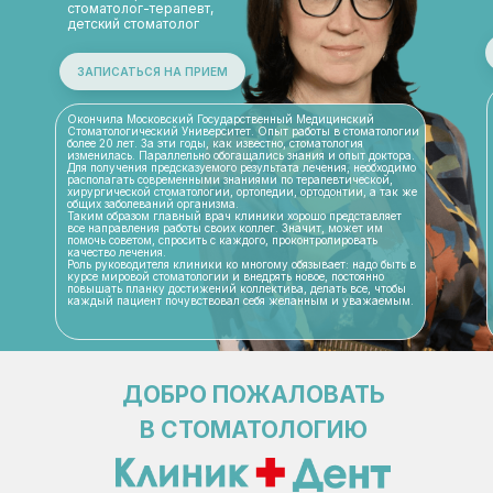
стоматолог-терапевт,
детский стоматолог
ЗАПИСАТЬСЯ НА ПРИЕМ
Окончила Московский Государственный Медицинский
Стоматологический Университет. Опыт работы в стоматологии
более 20 лет. За эти годы, как известно, стоматология
изменилась. Параллельно обогащались знания и опыт доктора.
Для получения предсказуемого результата лечения, необходимо
располагать современными знаниями по терапевтической,
хирургической стоматологии, ортопедии, ортодонтии, а так же
общих заболеваний организма.
Таким образом главный врач клиники хорошо представляет
все направления работы своих коллег. Значит, может им
помочь советом, спросить с каждого, проконтролировать
качество лечения.
Роль руководителя клиники ко многому обязывает: надо быть в
курсе мировой стоматологии и внедрять новое, постоянно
повышать планку достижений коллектива, делать все, чтобы
каждый пациент почувствовал себя желанным и уважаемым.
ДОБРО ПОЖАЛОВАТЬ
В СТОМАТОЛОГИЮ