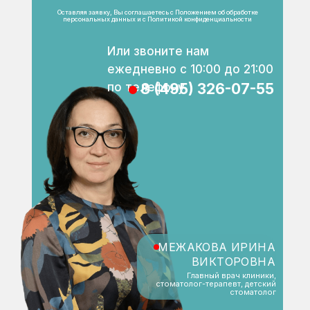
Оставляя заявку, Вы соглашаетесь с
Положением об обработке
персональных данных
и с
Политикой конфиденциальности
Или звоните нам
ежедневно с 10:00 до 21:00
по телефону
8 (495) 326-07-55
МЕЖАКОВА ИРИНА
ВИКТОРОВНА
Главный врач клиники,
стоматолог-терапевт, детский
стоматолог